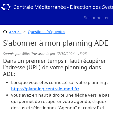
Aller au contenu principal
Centrale Méditerranée - Direction des Sys
User menu
Se connecter
Questions fréquentes
Accueil
S'abonner à mon planning ADE
Soumis par
Gilles Trossevin
le
jeu 17/10/2024 - 15:25
Dans un premier temps il faut récupérer
l'adresse (URL) de votre planning dans
ADE:
Lorsque vous êtes connecté sur votre planning :
https://planning.centrale-med.fr/
vous avez en haut à droite une flêche vers le bas
qui permet de récupérer votre agenda, cliquez
dessus et sélectionnez "Agenda" et copiez l'url.