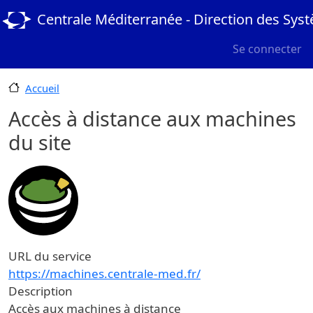
Aller au contenu principal
Centrale Méditerranée - Direction des Sys
User menu
Se connecter
Accueil
Accès à distance aux machines
du site
URL du service
https://machines.centrale-med.fr/
Description
Accès aux machines à distance