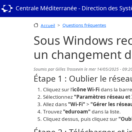
Aller au contenu principal
Centrale Méditerranée - Direction des Sys
Questions fréquentes
Accueil
Sous Windows rec
un changement d
Soumis par
Gilles Trossevin
le
mer 14/05/2025 - 09:2
Étape 1 : Oublier le rése
Cliquez sur l’
icône Wi-Fi
dans la barre
Sélectionnez
"Paramètres réseau et 
Allez dans
"Wi-Fi"
>
"Gérer les rése
Trouvez
"eduroam"
dans la liste.
Cliquez dessus, puis cliquez sur
"Oubl
Étape 2 : Télécharger et i