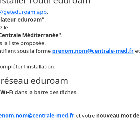
://geteduroam.app
.
allateur eduroam"
.
z le.
Centrale Méditerranée"
.
 la liste proposée.
entifiant sous la forme
prenom.nom@centrale-med.fr
et
ompléter l'installation.
u réseau eduroam
 Wi-Fi
dans la barre des tâches.
enom.nom@centrale-med.fr
et votre
nouveau mot de