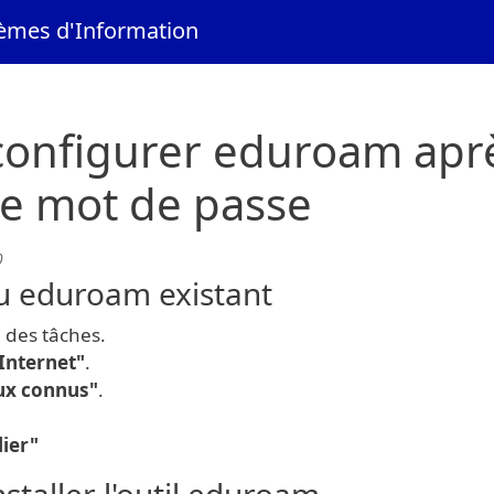
tèmes d'Information
onfigurer eduroam apr
e mot de passe
0
au eduroam existant
 des tâches.
Internet"
.
aux connus"
.
ier"
nstaller l'outil eduroam