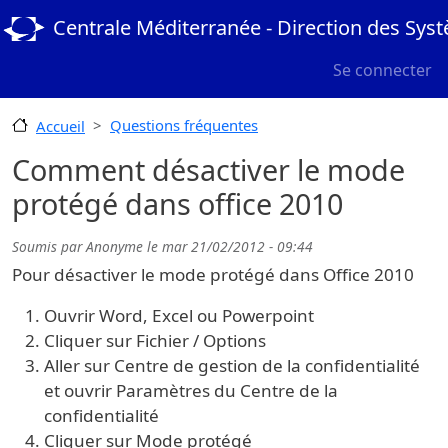
Aller au contenu principal
Centrale Méditerranée - Direction des Sys
User menu
Se connecter
Questions fréquentes
Accueil
Comment désactiver le mode
protégé dans office 2010
Soumis par
Anonyme
le
mar 21/02/2012 - 09:44
Pour désactiver le mode protégé dans Office 2010
Ouvrir Word, Excel ou Powerpoint
Cliquer sur Fichier / Options
Aller sur Centre de gestion de la confidentialité
et ouvrir Paramètres du Centre de la
confidentialité
Cliquer sur Mode protégé